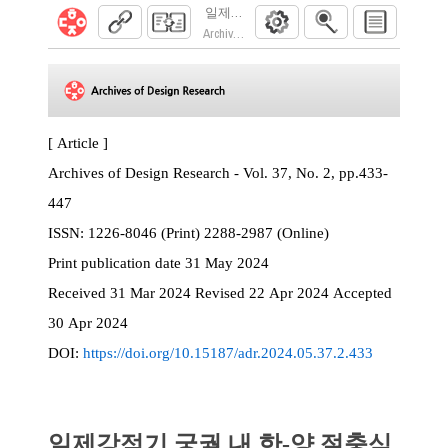
일제강점기 궁궐 내 한-양 절충식 실내장식
Archives of Design Research. 2024; 37(2):433
[ Article ]
Archives of Design Research - Vol. 37, No. 2, pp.433-
447
ISSN:
1226-8046 (Print) 2288-2987 (Online)
Print
publication date
31 May 2024
Received
31 Mar 2024
Revised
22 Apr 2024
Accepted
30 Apr 2024
DOI:
https://doi.org/10.15187/adr.2024.05.37.2.433
일제강점기 궁궐 내 한-양 절충식