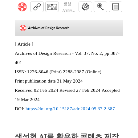
생성형 AI를 활용한 콘텐츠 제작 기반 메이커
Archives of Design Research. 2024; 37(2):387
[ Article ]
Archives of Design Research - Vol. 37, No. 2, pp.387-
401
ISSN:
1226-8046 (Print) 2288-2987 (Online)
Print
publication date
31 May 2024
Received
02 Feb 2024
Revised
27 Feb 2024
Accepted
19 Mar 2024
DOI:
https://doi.org/10.15187/adr.2024.05.37.2.387
생성형 AI를 활용한 콘텐츠 제작