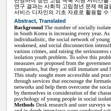
반영하여 청년 고립 극복 지원 서비스를 
연구 결과는 사회적 고립청년 문제 해결
서비스 디자인의 기초 자료로 활용할 수 
Abstract, Translated
Background
The number of socially isolat
in South Korea is increasing every year. A
individualistic, the social network of young 
weakened, and social disconnection intensif
various crimes, and raising the seriousness 
isolation youth problem. To solve this prob
measures are proposed from the government 
companies, but they are still immature and h
This study sought more accessible and pract
through services that encourage the formatio
networks and help them overcome the social
by themselves in consideration of the charac
psychology of young people in social isolat
Methods
Desk research and user surveys w
and in-depth interviews were conducted wit