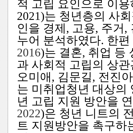
적 고립 요인으로 이용하와
2021)는 청년층의 사
인을 경제, 고용, 주거,
누어 분석하였다. 한편 
2016
)는 결혼, 취업 
과 사회적 고립의 상관
오미애, 김문길, 전진아(Lee,
는 미취업청년 대상의 
년 고립 지원 방안을 
2022
)은 청년 니트의 
트 지원방안을 촉구하는