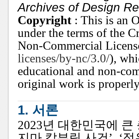
Archives of Design Re
Copyright
: This is an O
under the terms of the 
Non-Commercial License
licenses/by-nc/3.0/
), whi
educational and non-com
original work is properly
1. 서론
2023년 대한민국에 큰
지마 칼부림 사건’, ‘