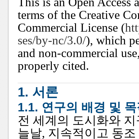
This is an Open Access ar
terms of the Creative C
Commercial License (
ht
ses/by-nc/3.0/
), which p
and non-commercial use, 
properly cited.
1. 서론
1.1. 연구의 배경 및 
전 세계의 도시화와 
늘날, 지속적이고 동조