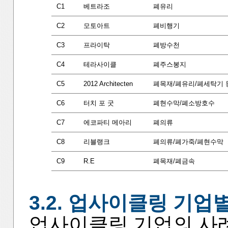
C1
베트라조
폐유리
C2
모토아트
폐비행기
C3
프라이탁
폐방수천
C4
테라사이클
폐주스봉지
C5
2012 Architecten
폐목재/폐유리/폐세탁기 
C6
터치 포 굿
폐현수막/폐소방호수
C7
에코파티 메아리
폐의류
C8
리블랭크
폐의류/폐가죽/폐현수막
C9
R.E
폐목재/폐금속
3.2. 업사이클링 기업
업사이클링 기업의 사