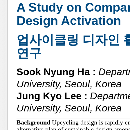
A Study on Compan
Design Activation
업사이클링 디자인 
연구
Sook Nyung Ha :
Depart
University, Seoul, Korea
Jung Kyo Lee :
Departme
University, Seoul, Korea
Background
Upcycling design is rapidly e
alternative plan of sustainable design amo